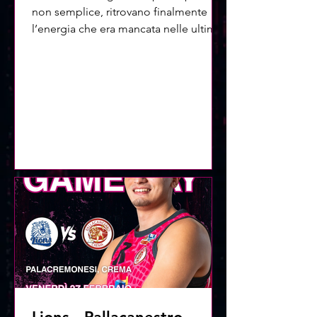
non semplice, ritrovano finalmente
l’energia che era mancata nelle ultime
partite Fin dai primi minuti si è capito
che potevamo giocarci la gara fino in
fondo: abbiamo avuto buona
attenzione in difesa e tanta voglia di
riscatto. Con due parziali importanti
nel secondo e nel quarto quarto
abbiamo messo la firma su una vittoria
di carattere… e siamo riusciti a vincere
contro la capolista Orgogliosi di voi.
Questa è la strada