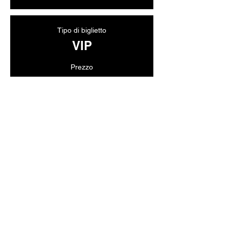
Tipo di biglietto
VIP
Prezzo
15,00 USD
+0,38 USD di commissione di servizio
sui biglietti
Quantità
Totale
0,00 USD
Acquista ora