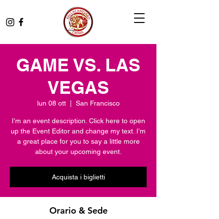
GAME VS. LAS
VEGAS
lun 08 ott
  |  
San Francisco
I’m an event description. Click here to open
up the Event Editor and change my text. I’m
a great place for you to say a little more
about your upcoming event.
Acquista i biglietti
Orario & Sede