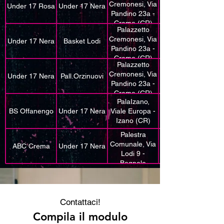
Cremonesi, Via
Under 17 Rosa
Under 17 Nera
Pandino 23a -
Crema (CR)
Palazzetto
Cremonesi, Via
Under 17 Nera
Basket Lodi
Pandino 23a -
Crema (CR)
Palazzetto
Cremonesi, Via
Under 17 Nera
Pall.Orzinuovi
Pandino 23a -
Crema (CR)
PalaIzano,
BS Offanengo
Under 17 Nera
Viale Europa -
Izano (CR)
Palestra
Comunale, Via
ABC Crema
Under 17 Nera
Lodi 9 -
Bagnolo
Cremasco
(CR)
Contattaci!
Compila il modulo