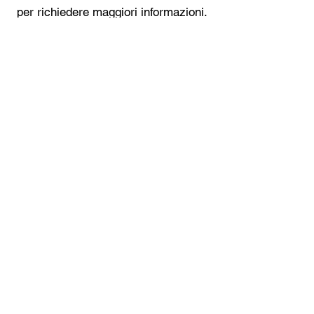
per richiedere maggiori informazioni.
Nome
Cognome
Email
*
Richiedi informazioni
Sì, voglio iscrivermi alla 
newsletter!
*
Invia