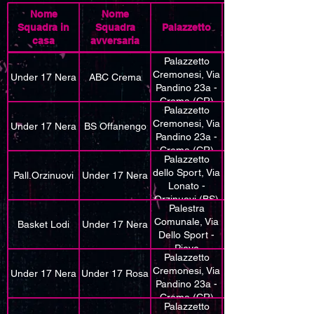
Nome
Nome
Squadra in
Squadra
Palazzetto
casa
avversaria
Palazzetto
Cremonesi, Via
Under 17 Nera
ABC Crema
Pandino 23a -
Crema (CR)
Palazzetto
Cremonesi, Via
Under 17 Nera
BS Offanengo
Pandino 23a -
Crema (CR)
Palazzetto
dello Sport, Via
Pall.Orzinuovi
Under 17 Nera
Lonato -
Orzinuovi (BS)
Palestra
Comunale, Via
Basket Lodi
Under 17 Nera
Dello Sport -
Pieve
Palazzetto
Fissiraga (LO)
Cremonesi, Via
Under 17 Nera
Under 17 Rosa
Pandino 23a -
Crema (CR)
Palazzetto